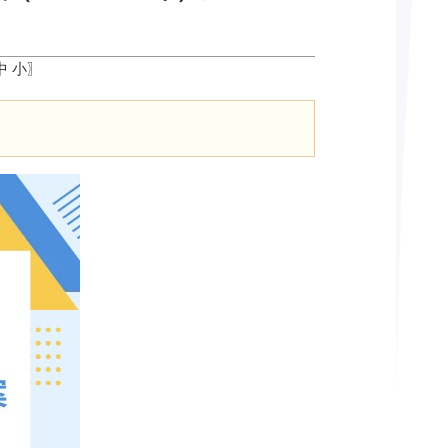
中
小
〗