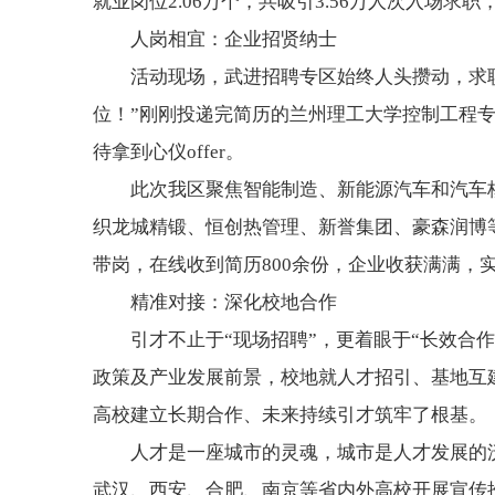
就业岗位2.06万个，共吸引3.56万人次入场求职
人岗相宜：企业招贤纳士
活动现场，武进招聘专区始终人头攒动，求
位！”刚刚投递完简历的兰州理工大学控制工程
待拿到心仪offer。
此次我区聚焦智能制造、新能源汽车和汽车
织龙城精锻、恒创热管理、新誉集团、豪森润博等
带岗，在线收到简历800余份，企业收获满满，实
精准对接：深化校地合作
引才不止于“现场招聘”，更着眼于“长效合
政策及产业发展前景，校地就人才招引、基地互
高校建立长期合作、未来持续引才筑牢了根基。
人才是一座城市的灵魂，城市是人才发展的沃
武汉、西安、合肥、南京等省内外高校开展宣传