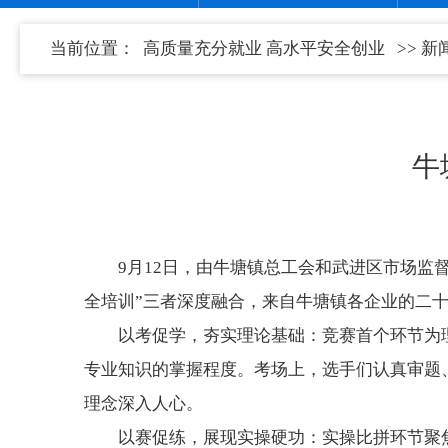
当前位置：
高质量充分就业 高水平安全创业
>>
新
牛
9月12日，由牛塘镇总工会和武进区市场监
全培训”三者深度融合，来自牛塘镇各企业的二
以考促学，夯实理论基础：竞赛首个环节为
专业知识的掌握程度。考场上，选手们认真审题
理念深入人心。
以赛促练，展现实操硬功：实操比拼环节聚焦