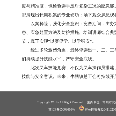
度与精准度，也检验选手应对复杂工况的应急能
都展现出长期积累的专业硬功；场下观众屏息观
以案释险，强化安全意识：竞赛期间，主办
患、应急处置方法及防护措施。培训讲师结合典
节，真正实现“以赛促学、以学强安”。
经过多轮激烈角逐，最终评选出一、二、三
们持续提升技能水平，严守安全底线。
此次叉车技能竞赛，不仅为叉车操作员搭建了
技能与安全意识。未来，牛塘镇总工会将持续开
CopyRight WuJin All Right Reserved 
苏ICP备05003616号
苏公网安备3204110200