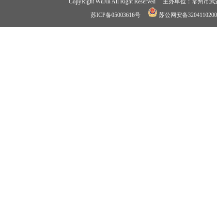
CopyRight WuJin All Right Reserved 
苏ICP备05003616号
苏公网安备3204110200