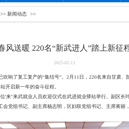
>>
新闻动态
>>
春风送暖 220名“新武进人”踏上新征
2025-02-13
吹响了复工复产的“集结号”。2月11日，220名来自甘肃
驿站开启新一年的奋斗征程。
武有'位'来"来武就业人员欢迎仪式在武进就业驿站举行。副区
工会党组书记、副主席杨志明，区妇联党组书记、主席蒋丽