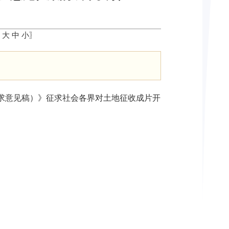
〖
大
中
小
〗
案（征求意见稿）》征求社会各界对土地征收成片开