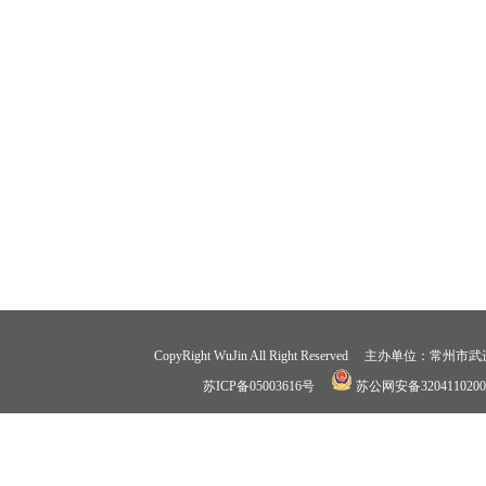
CopyRight WuJin All Right Reserved 
苏ICP备05003616号
苏公网安备3204110200