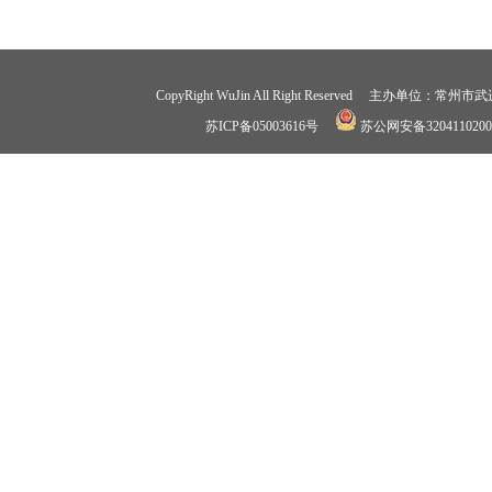
CopyRight WuJin All Right Reserved 
苏ICP备05003616号
苏公网安备3204110200