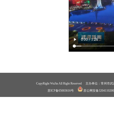
CopyRight WuJin All Right Reserved 
苏ICP备05003616号
苏公网安备3204110200