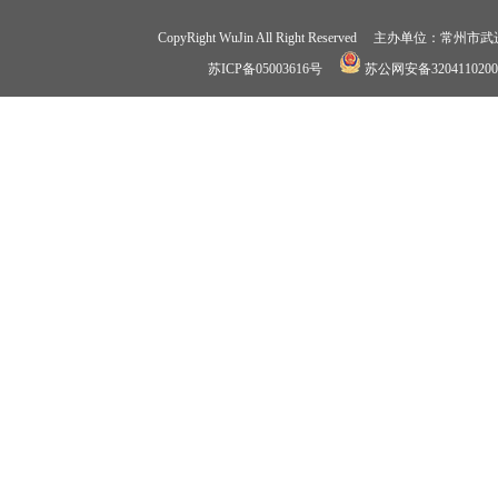
CopyRight WuJin All Right Reserved 
苏ICP备05003616号
苏公网安备3204110200