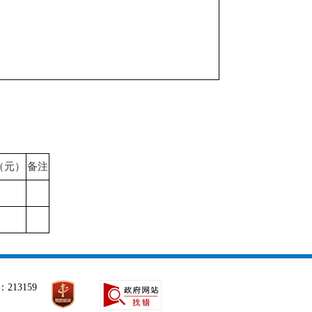
（元）
备注
213159