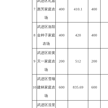
武进区礼嘉
7
惠芳家庭农
400
410.1
400
场
武进区洛阳
8
金种子家庭
400
420
400
农场
武进区前黄
9
天一家庭农
200
512
200
场
武进区雪堰
10
建林家庭农
600
835.69
600
场
武进区湟里