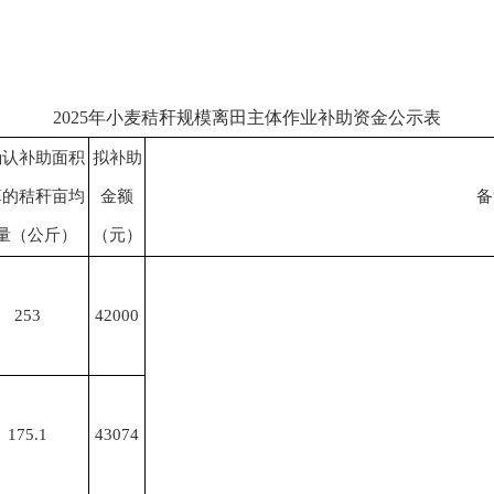
2025年小麦秸秆规模离田主体作业补助资金公示表
确认补助面积
拟补助
算的秸秆亩均
金额
备
量（公斤）
（元）
253
42000
175.1
43074