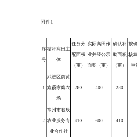
附件1
任务分
实际离田作
确认补
按
序
秸秆离田主
配面积
业并经公示
助面积
核
号
体
（亩）
面积（亩）
（亩）
重
武进区前黄
1
鑫霞家庭农
280
400
280
场
常州市君辰
2
农业服务专
410
600
410
业合作社