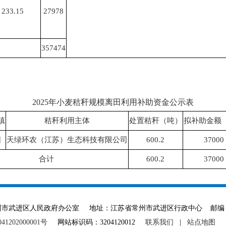
233.15
27978
357474
2025年小麦秸秆规模离田利用补助资金公示表
镇
秸秆利用主体
处置秸秆（吨）
拟补助金额
阳
天绿环农（江苏）生态科技有限公司
600.2
37000
合计
600.2
37000
ved 主办单位：常州市武进区人民政府办公室 地址：江苏省常州市武进区行政中心 邮编：
1202000001号
网站标识码：3204120012
联系我们
|
站点地图