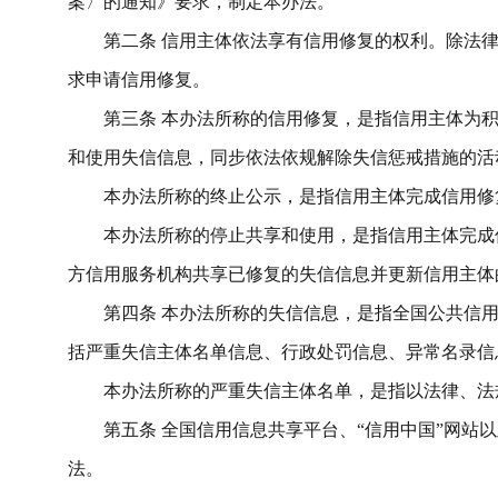
案
〉
的通知》要求，
制定
本办法
。
第二条
信用主体依法享有信用修复的权利。
除法
求申请信用修复。
第三条
本办法所称的信用修复，是指
信用主体为
和使用失信信息，同步依法依规解除失信惩戒措施的活
本办法所称的终止公示，是指信用主体完成信用修
本办法所称的
停止
共享
和使用
，是指信用主体完成
方信用服务机构共享
已修复的
失信信息并更新信用主体
第四条
本办法所称的失信信息，是指全国公共信
括严重失信主体名单信息、行政处罚信息、异常名录信
本办法所称的严重失信主体名单，是指以法律、法
第五条
全国信用信息共享平台、
“信用中国”网站
法。