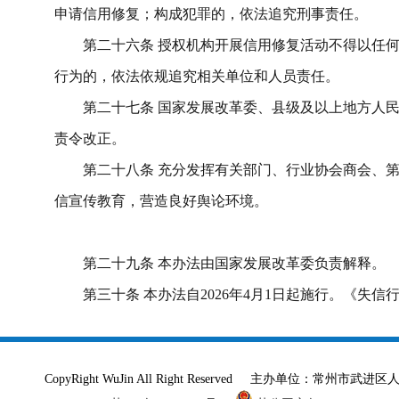
申请
信用修复
；构成犯罪的，依法追究刑事责任。
第二十
六
条
授权机构开展信用修复活动
不得以任
行为
的
，依法依规追究相关单位和人员责任。
第
二十七
条
国家发展改革委、县级及以上地方人
责令改正。
第
二十八
条
充分发挥有关部门、行业协会商会、
信宣传教育，营造良好舆论环境。
第
二十九
条
本办法由国家发展改革委负责解释。
第
三十
条
本办法自
2026
年
4
月
1
日
起施行。《失信
CopyRight WuJin All Right Reserved 主办单