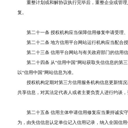
重整计划或和解协议执行完毕后，重整企业或管理
复。
第二十
一
条
授权机构
应当保障
信用修复申请受理
第二十
二
条
地方信用平台网站运行机构
应当
配合
第二十
三
条
信用
平台
网站与
有关政府部门的信用
第
二十四
条
从
“信用中国”网站
获取失信信息的
第三
以
“信用中国”网站信息为准。
授权机构定期对
第三方信用服务机构
信息更新情况
共享信息
，
对其法定代表人或者主要负责人进行约谈，
第二十
五
条
信用主体申请
信用修复
应当秉持诚实
为，由
失信信息认定单位
记入信用记录，纳入全国信用