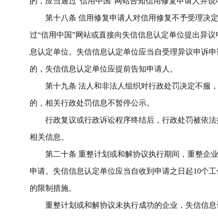
的，应当通过
“信用中国”网站告知信用修复申请人并说
第十八条
信用修复申请人对信用修复不予受理决
过
“信用中国”网站或直接向失信信息认定单位
提出异议
息认定单位
。
失信信息认定单位
应当
自受理异议申诉申
的，失信信息认定单位应提前告知申请人。
第
十九
条
法人和非法人组织
对行政处罚决定不服
的，相关
行政处罚信息不暂停公示。
行政复议或行政诉讼程序终结后，
行政处罚被依法
相关信息。
第二十条
重整计划或和解协议执行期间，重整企
申请。失信信息认定单位应当自收到申请之日起
10
个工
的
限制
措施。
重整计划或和解协议未执行成功的企业，失信信息