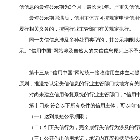
信信息的最短公示期为
3
个月，最长为
1
年。严重失信信
最短公示期届满后，信用主体方可按规定申请信用
履行相关义务的，按照行业主管部门有关规定执行。
同一失信信息涉及多种处罚类型的，其公示期限以
示。
“信用中国”网站
涉及自然人的失信信息原则上不予
第十三条
“信用中国”网站统一接收信用主体主动
原则，
推送给认定失信信息的行业
主管部门或地方有关
对尚未建立信用修复系
统的行业主管部门，
“信用
第十四条
符合以下所有条件的信用主体，可以向
“
（一）达到最短公示期限；
（二）纠正失信行为，完全履行失信行为涉及的
行
（三）公开作出信用承诺，承诺内容应包括所提交