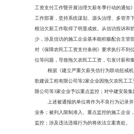
工资支付工作暨开展治理欠薪冬季行动的通知
工作部署，坚持系统谋划、源头治理、多管
齐
根治欠薪工作取得了明显成效。从信访投诉和
少，涉及信访的施工企业基本能积极配合主管
对《保障农民工工资支付条例》要求执行不到
位等问题，导致拖欠农民工工资，引发讨薪和
根据《建立严重欠薪失信行为联动惩戒机
歌建设工程有限公司等
2
家企业因拖欠农民工工
限公司等
3
家企业予以重点监控；对中建安装集
上述被通报的单位将作为不良行为记录并
业务；被列入限制准入、重点监控的施工企业
监控；涉及违法违规行为的将依法立案查处。