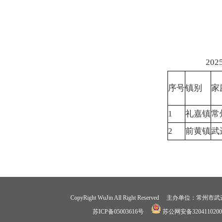
20
序号
镇别
家
1
礼嘉镇
常
2
前黄镇
武
CopyRight WuJin All Right Reserved 
苏ICP备05003616号
苏公网安备3204110200