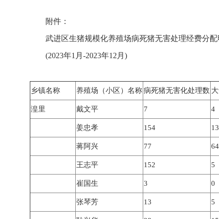
附件：
武进区生猪规模化养殖场病死猪无害处理经费分配
(2023年1月-2023年12月)
乡镇名称
养殖场（小区）名称
病死猪无害化处理数
大
湟里
戴文平
7
4
姜忠孝
154
13
蒋阿兴
77
64
王志平
152
5
崔国生
3
0
张琴芳
13
5