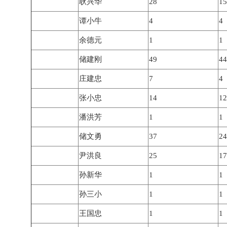
耿兴华
28
15
谭小牛
4
4
余德元
1
1
储建刚
49
44
庄建忠
7
4
张小忠
14
12
潘洪芳
1
1
储文勇
37
24
尹洪良
25
17
孙新华
1
1
孙三小
1
1
王国忠
1
1