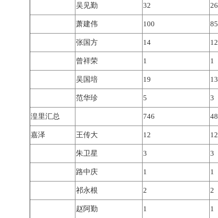
吴见勤
32
26
萧建伟
100
85
张国方
14
12
曾祥荣
1
1
吴国培
19
13
范华珍
5
3
湟里汇总
746
48
嘉泽
王传大
12
12
朱卫星
3
3
路中庆
1
1
祁永根
2
2
赵阿勤
1
1