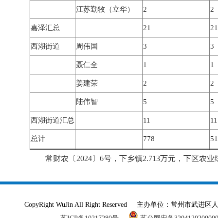
江苏勤牧（立华）
2
2
嘉泽汇总
21
21
西湖街道
周伟国
3
3
聂仁全
1
1
姜建荣
2
2
陆伟智
5
5
西湖街道汇总
11
11
总计
778
51
常财农〔2024〕6号，下乡镇2.713万元，下区农
CopyRight WuJin All Right Reserved 主办单