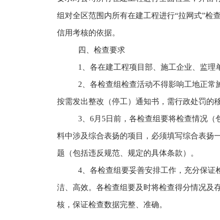
组对全区范围内所有在建工程进行
“
拉网式
”
检
信用考核的依据。
四、检查要求
1、
各在建工程项目部、施工企业、监理
2、
各检查组检查活动不得影响工地正常
按需发出整改（停工）通知书，需行政处罚的
3、6
月
5
日前，各检查组要将检查情况（
料中涉及综合表扬的项目，必须填写综合表扬
题（包括违反规范、规定的具体条款）。
4、
各检查组要妥善安排工作，充分保证
洁、高效。各检查组要及时将检查得分情况及
核，保证检查数据完整、准确。