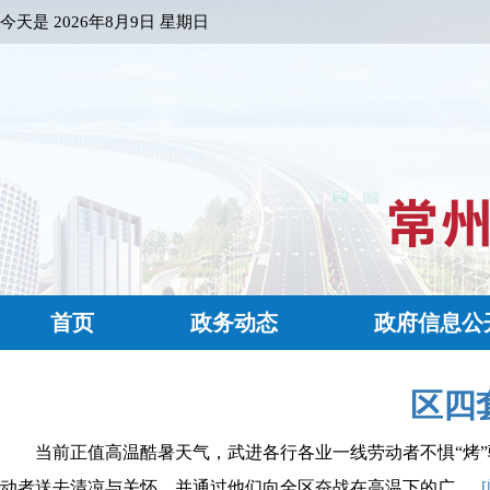
今天是
2026年8月9日 星期日
首页
政务动态
政府信息公
区四
当前正值高温酷暑天气，武进各行各业一线劳动者不惧“烤
动者送去清凉与关怀，并通过他们向全区奋战在高温下的广......