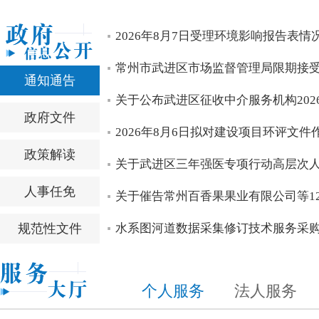
区四套班子领导开展高温慰问活动
区四套班子领导开展“八一”走访慰问
中国共产党常州市武进区第十四届委员会召开第一次全体会
中国共产党常州市武进区第十四次代表大会胜利闭幕
区第十四次党代会主席团常务委员会委员看望党代表
null
2026年8月7日受理环境影响报告表情
null
null
null
null
null
常州市武进区市场监督管理局限期接
通知通告
关于公布武进区征收中介服务机构202
政府文件
2026年8月6日拟对建设项目环评文
政策解读
关于武进区三年强医专项行动高层次
人事任免
关于催告常州百香果果业有限公司等12
规范性文件
水系图河道数据采集修订技术服务采
个人服务
法人服务