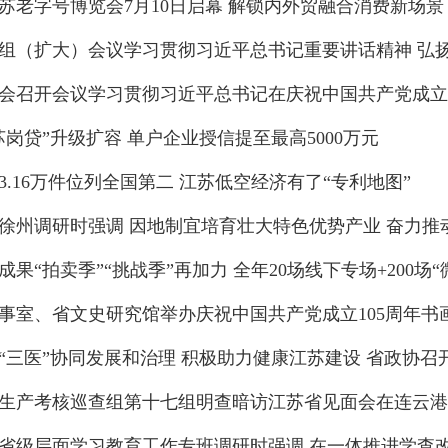
苏老字号博览会7月10日启幕 解锁内外贸融合消费新场景
组（扩大）会议学习贯彻习近平总书记重要讲话精神 弘
会召开会议学习贯彻习近平总书记在庆祝中国共产党成立1
“苏岗贷”升级扩容 单户企业授信提至最高5000万元
3.16万件位列全国第二 江苏低空经济有了“专利地图”
徐州调研时强调 因地制宜培育壮大特色优势产业 奋力推
果“拍卖季”“挑战季”再加力 全年20场线下专场+200场“
事室、省文史研究馆举办庆祝中国共产党成立105周年书
“三医”协同发展和治理 积极助力健康江苏建设 省政协召
生产考核巡查组第十七组明查暗访江苏省见面会在连云港
省级层面学习教育工作专班调研时强调 在一体推进学查改