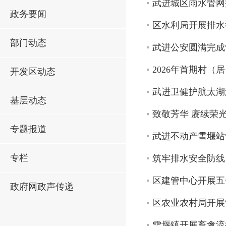
武进城区雨水管网
政务要闻
区水利局开展排水
部门动态
武进公安圆满完成
2026年首期村
开发区动态
武进卫健护航太湖
基层动态
致敬芳华 赓续荣光
专题报道
武进不动产雪堰站
专栏
筑牢排水安全防线 
区建管中心开展五
政府网政声传递
区农业农村局开展
雪堰镇开展畜禽流