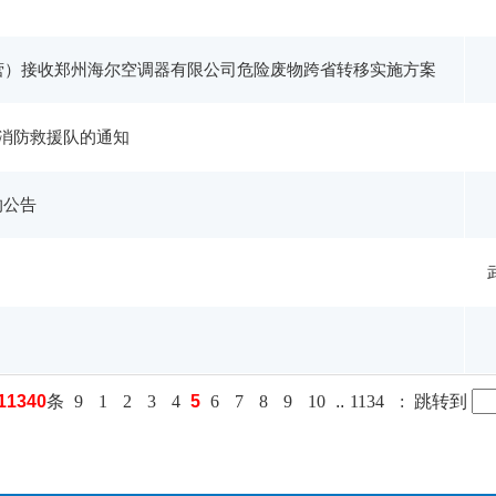
经营）接收郑州海尔空调器有限公司危险废物跨省转移实施方案
消防救援队的通知
的公告
11340
条
9
1
2
3
4
5
6
7
8
9
10
..
1134
:
跳转到