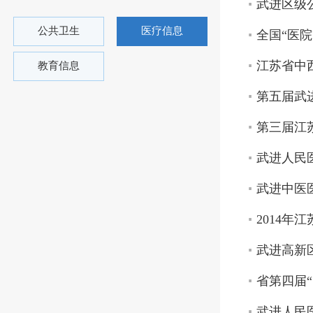
武进区级
公共卫生
医疗信息
全国“医
江苏省中
教育信息
第五届武
第三届江
武进人民
武进中医
2014
武进高新
省第四届
武进人民