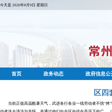
今天是
2026年8月9日 星期日
首页
政务动态
政府信息公
区四
当前正值高温酷暑天气，武进各行各业一线劳动者不惧“烤
动者送去清凉与关怀，并通过他们向全区奋战在高温下的广......