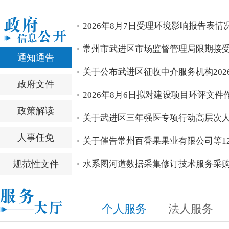
区四套班子领导开展高温慰问活动
区四套班子领导开展“八一”走访慰问
中国共产党常州市武进区第十四届委员会召开第一次全体会
中国共产党常州市武进区第十四次代表大会胜利闭幕
区第十四次党代会主席团常务委员会委员看望党代表
null
2026年8月7日受理环境影响报告表情
null
null
null
null
null
常州市武进区市场监督管理局限期接
通知通告
关于公布武进区征收中介服务机构202
政府文件
2026年8月6日拟对建设项目环评文
政策解读
关于武进区三年强医专项行动高层次
人事任免
关于催告常州百香果果业有限公司等12
规范性文件
水系图河道数据采集修订技术服务采
个人服务
法人服务