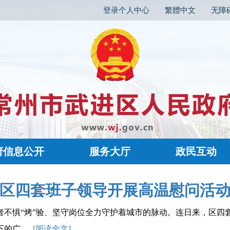
登录个人中心
繁體中文
无障
府信息公开
服务大厅
政民互动
区四套班子领导开展高温慰问活
者不惧“烤”验、坚守岗位全力守护着城市的脉动。连日来，区四
.....
[阅读全文]