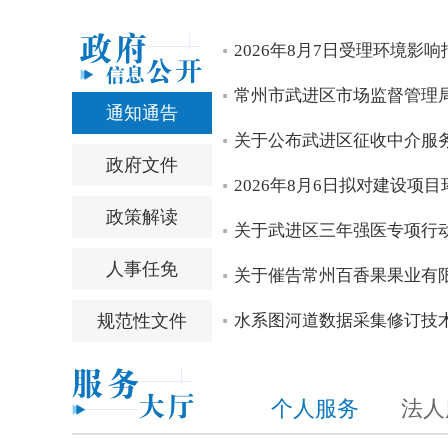
区四套班子领导开展高温慰问活动
区四套班子领导开展“八一”走访慰问
中国共产党常州市武进区第十四届委员会召开第一次全体
中国共产党常州市武进区第十四次代表大会胜利闭幕
区第十四次党代会主席团常务委员会委员看望党代表
null
2026年8月7日受理环境影
null
null
null
null
null
常州市武进区市场监督管理
通知通告
关于公布武进区征收中介服务
政府文件
2026年8月6日拟对建设项
政策解读
关于武进区三年强医专项行
人事任免
关于催告常州百香果果业有限
规范性文件
水系图河道数据采集修订技
个人服务
法人