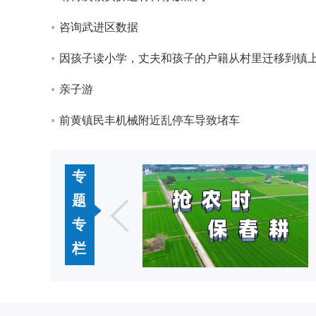
咨询武进区数据
因孩子读小学，丈夫和孩子的户籍从村里迁移到镇
亲子游
前黄镇民丰机械附近乱停车导致堵车
专
题
专
栏