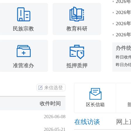
202
202
202
民族宗教
教育科研
202
办件
昨日收
准营准办
抵押质押
昨日办
来信选登
收件时间
区长信箱
2026-06-08
在线访谈
网上
2026-05-21