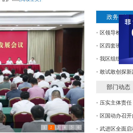
政务要闻
区领导检查全
区四套班子领
我区组织收听
敢试敢创探新
部门动态
压实主体责任
区国动办召开
、
1
2
3
4
5
6
武进区全面启