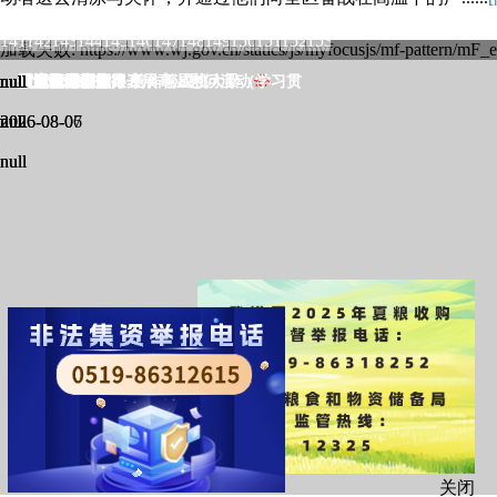
85
86
87
88
89
90
91
92
93
94
95
96
97
98
99
100
101
102
103
1
113
114
115
116
117
118
119
120
121
122
123
124
125
126
127
128
129
130
131
1
141
142
143
144
145
146
147
148
149
150
151
152
153
加载失败: https://www.wj.gov.cn/statics/js/myfocusjs/mf-pattern/mF_e
null
null
null
null
null
null
null
null
null
null
null
null
null
区四套班子领导开展高温慰问活动
敢试敢创探新路 善作善成挑大梁（学习贯
政府领导信息
政府机构职能
信息公开指南
信息公开制度
信息公开年报
依申请公开
政策文件库
政府网站工作报表
重点领域
建议提案公开
2026-08-07
2026-08-06
null
null
null
null
null
null
null
null
null
null
null
null
关闭