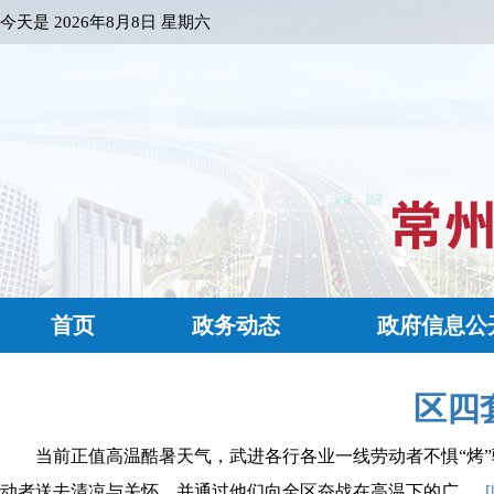
今天是
2026年8月8日 星期六
首页
政务动态
政府信息公
区四
1
2
3
4
5
6
7
8
9
10
11
12
13
14
15
16
17
18
19
2
29
30
31
32
33
34
35
36
37
38
39
40
41
42
43
44
45
46
47
4
当前正值高温酷暑天气，武进各行各业一线劳动者不惧“烤
57
58
59
60
61
62
63
64
65
66
67
68
69
70
71
72
73
74
75
7
动者送去清凉与关怀，并通过他们向全区奋战在高温下的广......