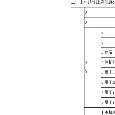
二、上年结转政府信息
0
0
0
0
3.
危及
4.
保护
0
0
5.
属于
6.
属于
7.
属于
8.
属于
1.
本机