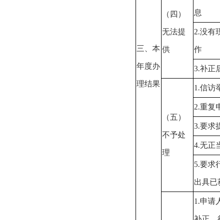
息
（四）
无法提
2.
没有
三、本
供
作
年度办
3.
补正
理结果
1.
信访
2.
重复
（五）
3.
要求
不予处
4.
无正
理
5.
要求
出具已
1.
申请
补正、