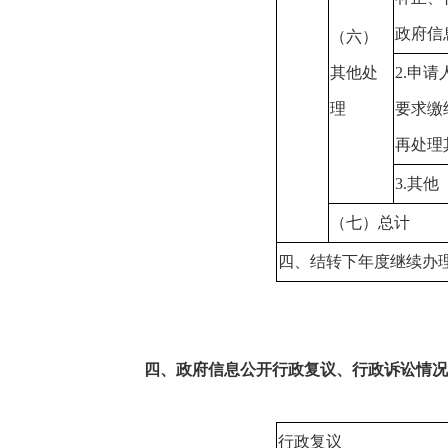
政府信
（六）
其他处
2.
申请
理
要求缴
再处理
3.
其他
（七）总计
四、结转下年度继续办
四、政府信息公开行政复议、行政诉讼情况
行政复议