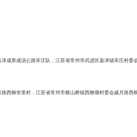
嘉泽成章成汤公路宋庄队，江苏省常州市武进区嘉泽镇宋庄村委
月路西柳舍里村，江苏省常州市横山桥镇西柳塘村委会戚月路西