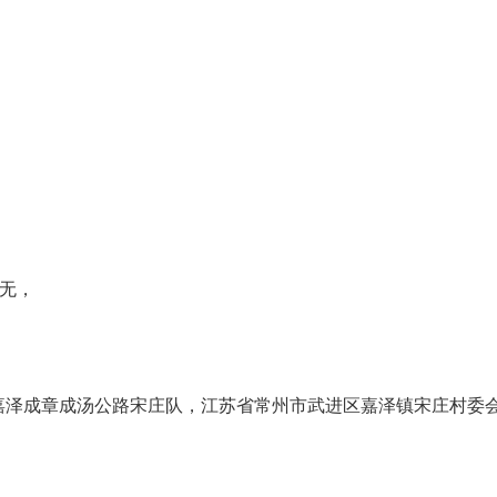
无，
嘉泽成章成汤公路宋庄队，江苏省常州市武进区嘉泽镇宋庄村委