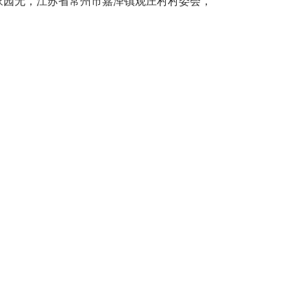
家园无，江苏省常州市嘉泽镇观庄村村委会，