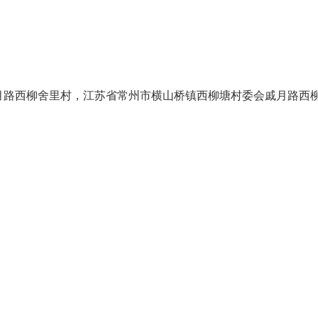
月路西柳舍里村，江苏省常州市横山桥镇西柳塘村委会戚月路西
，