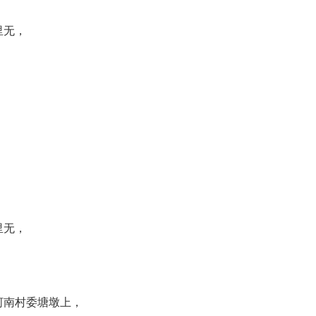
里无，
里无，
河南村委塘墩上，