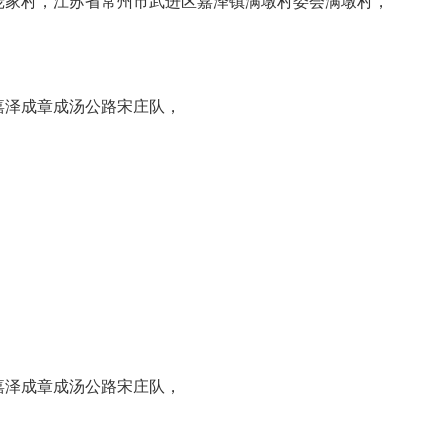
庞家村，江苏省常州市武进区嘉泽镇满墩村委会满墩村，
嘉泽成章成汤公路宋庄队，
嘉泽成章成汤公路宋庄队，