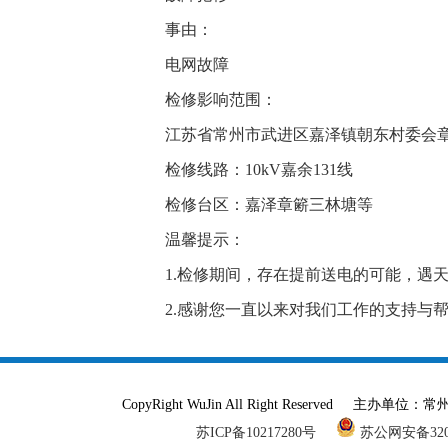
事由：
电网故障
检修影响范围：
江苏省常州市武进区嘉泽镇朝东村委会
检修线路：10kV嘉余131线
检修台区：嘉泽章簖三林塘等
温馨提示：
1.检修期间，存在提前送电的可能，遇
2.感谢您一直以来对我们工作的支持与
CopyRight WuJin All Right Reser
苏ICP备10217280号
苏公网安备3204