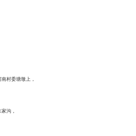
河南村委塘墩上，
水家沟，