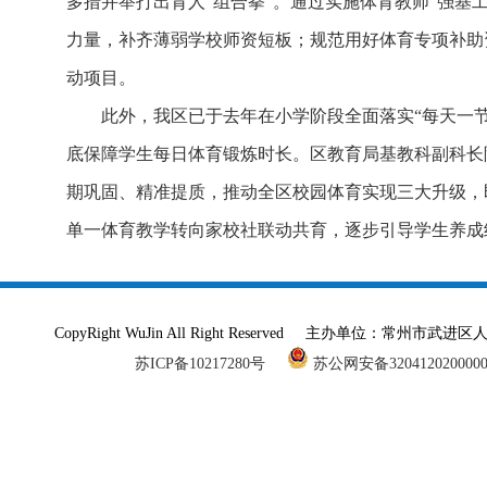
多措并举打出育人“组合拳”。通过实施体育教师“强基
力量，补齐薄弱学校师资短板；规范用好体育专项补助
动项目。
此外，我区已于去年在小学阶段全面落实“每天一
底保障学生每日体育锻炼时长。区教育局基教科副科长陆
期巩固、精准提质，推动全区校园体育实现三大升级，
单一体育教学转向家校社联动共育，逐步引导学生养成
CopyRight WuJin All Right Reserved 主办单
苏ICP备10217280号
苏公网安备320412020000