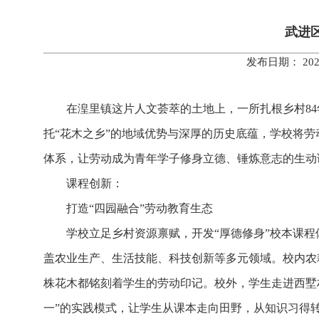
武进
发布日期： 20
在湟里镇这片人文荟萃的土地上，一所扎根乡村8
托“花木之乡”的地域优势与深厚的历史底蕴，学校将劳
体系，让劳动成为青年学子修身立德、锤炼意志的生动
课程创新：
打造“四园融合”劳动教育生态
学校立足乡村资源禀赋，开发“厚德修身”校本课程体
盖农业生产、生活技能、科技创新等多元领域。校内农
株花木都铭刻着学生的劳动印记。校外，学生走进西墅
一”的实践模式，让学生从课本走向田野，从知识习得