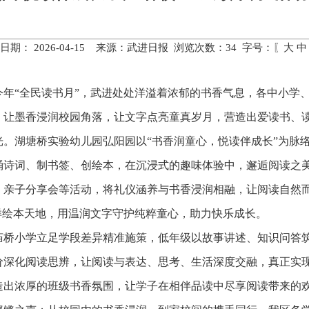
日期： 2026-04-15 来源：武进日报 浏览次数：
34
字号：〖
大
中
今年“全民读书月”，武进处处洋溢着浓郁的书香气息，各中小学
，让墨香浸润校园角落，让文字点亮童真岁月，营造出爱读书、
光。湖塘桥实验幼儿园弘阳园以“书香润童心，悦读伴成长”为脉
诵诗词、制书签、创绘本，在沉浸式的趣味体验中，邂逅阅读之
、亲子分享会等活动，将礼仪涵养与书香浸润相融，让阅读自然
徉绘本天地，用温润文字守护纯粹童心，助力快乐成长。
庙桥小学立足学段差异精准施策，低年级以故事讲述、知识问答
价深化阅读思辨，让阅读与表达、思考、生活深度交融，真正实
造出浓厚的班级书香氛围，让学子在相伴品读中尽享阅读带来的