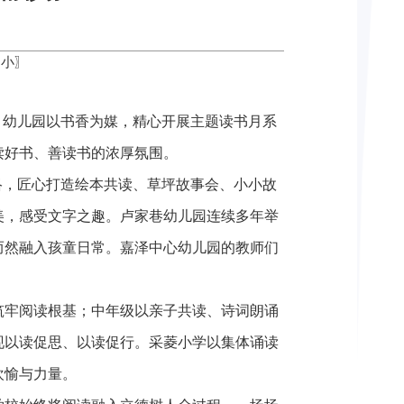
小
〗
、幼儿园以书香为媒，精心开展主题读书月系
读好书、善读书的浓厚氛围。
络，匠心打造绘本共读、草坪故事会、小小故
美，感受文字之趣。卢家巷幼儿园连续多年举
而然融入孩童日常。嘉泽中心幼儿园的教师们
筑牢阅读根基；中年级以亲子共读、诗词朗诵
现以读促思、以读促行。采菱小学以集体诵读
欢愉与力量。