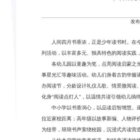
发布
人间四月书香浓，正是少年读书时。在
列活动，以丰富多元、独具特色的阅读实践
各幼儿园以童趣为笔，点亮阅读启蒙之
事星光汇等趣味活动。幼儿们身着古韵华服
办阅读节，分龄设计礼仪儿歌、情景微阅读
化身“阅读点灯人”，以温情共读引领幼儿徜
中小学以书香润心，以品读启智增慧。
拉近家校距离；高年级以故事新编、人物评
为纽带，琅琅书声萦绕校园，沉浸式共读营