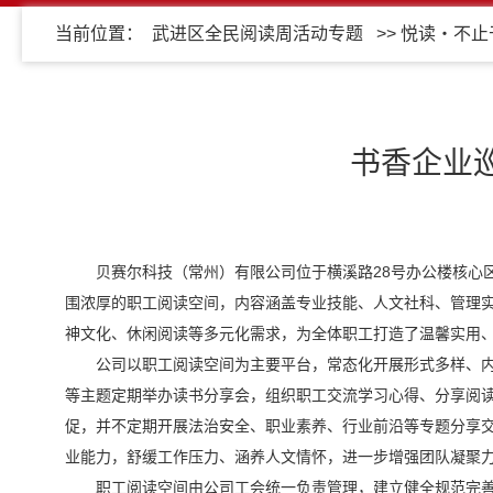
当前位置：
武进区全民阅读周活动专题
>>
悦读・不止
书香企业巡
贝赛尔科技（常州）有限公司位于横溪路28号办公楼核心
围浓厚的职工阅读空间，内容涵盖专业技能、人文社科、管理
神文化、休闲阅读等多元化需求，为全体职工打造了温馨实用、便
公司以职工阅读空间为主要平台，常态化开展形式多样、
等主题定期举办读书分享会，组织职工交流学习心得、分享阅
促，并不定期开展法治安全、职业素养、行业前沿等专题分享
业能力，舒缓工作压力、涵养人文情怀，进一步增强团队凝聚
职工阅读空间由公司工会统一负责管理，建立健全规范完