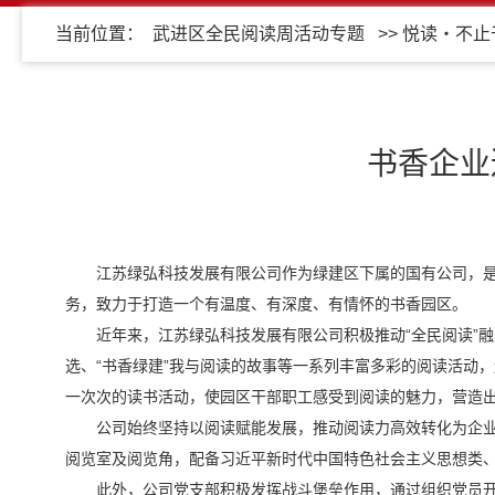
当前位置：
武进区全民阅读周活动专题
>>
悦读・不止
书香企业
江苏绿弘科技发展有限公司作为绿建区下属的国有公司，
务，致力于打造一个有温度、有深度、有情怀的书香园区。
近年来，江苏绿弘科技发展有限公司积极推动“全民阅读”融
选、“书香绿建”我与阅读的故事等一系列丰富多彩的阅读活动
一次次的读书活动，使园区干部职工感受到阅读的魅力，营造
公司始终坚持以阅读赋能发展，推动阅读力高效转化为企业
阅览室及阅览角，配备习近平新时代中国特色社会主义思想类、
此外，公司党支部积极发挥战斗堡垒作用，通过组织党员