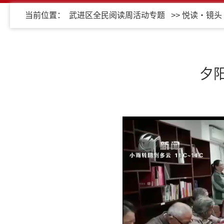
当前位置：
武进区全民阅读周活动专题
>>
悦读・镜头
夕