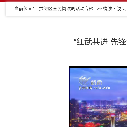
当前位置：
武进区全民阅读周活动专题
>>
悦读・镜头
“红武共进 先