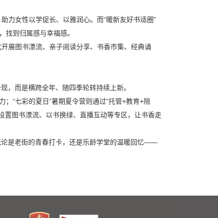
助力女性以学促长、以雅润心。而“暖新友好书适圈”
站，找到归属感与幸福感。
化开展图书漂流、亲子阅读分享、书香市集、经典诵
一现，而是横跨全年、随四季轮转持续上新。
；“七彩的夏日”暑期夏令营则通过“托管+教育+陪
场上设置图书漂流、以书换绿、直播互动等专区，让书香走
无论是老街的青春打卡，还是乐龄学堂的温暖回忆——