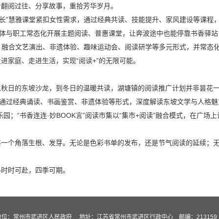
者翻阅过往、分享故事，重拾芳华岁月。
成长”慧雅课堂紧扣女性需求，通过经典共读、技能提升、家风建设等课程，
群体与职工常态化开展主题阅读、普惠课堂，让奔波途中也能停靠书香驿
题，融合文艺演出、非遗体验、趣味运动会、阅读研学等多元形式，并常态
进家庭、走进生活，实现“阅读+”的无限可能。
从秋日的东坡沙龙，到冬日的温暖共读，湖塘镇的阅读推广计划并非昙花
，通过经典诵读、书画鉴赏、非遗体验等形式，深度解读东坡文学与人格魅力
园；“书香连连·妙BOOK言”阅读市集以“集市+阅读”融合模式，在广
每一个角落生根、发芽。无论是色彩书单的发布，还是节气阅读的延续；
。
—时时可赴，四季可期。
eserved 主办单位：常州市武进区人民政府 地址：江苏省常州市武进区行政中心 邮编：213159