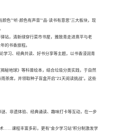
色”“听·颜色有声音”“品·读书有意思”三大板块，现
。
哥驿站，清新绿穿行菜市书屋，雅致青走进熹平与老
全年的书香旅程。
理论学习、经典共读、好书分享等主题，以书香浸润青
《揭秘地球》等科普绘本，结合垃圾分类实践，于自然
雨茶席，并领取种子盲盒开启“21天阅读挑战”。这些
猜书谜、非遗体验、经典诵读、趣味打卡等互动，在一步
术……课程丰富多彩，更有“金夕学习站”积分制激发学