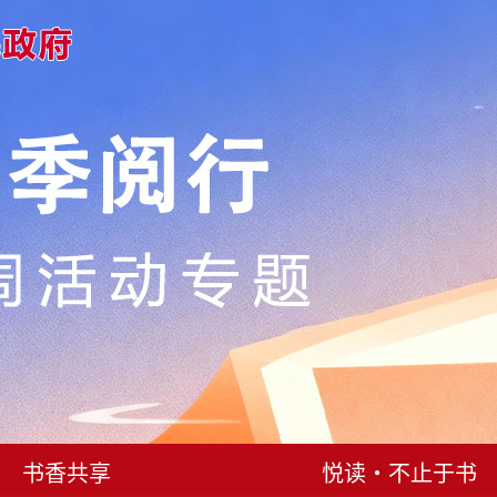
书香共享
悦读・不止于书