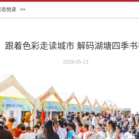
常态悦读
>>
跟着色彩走读城市 解码湖塘四季书
2026-05-13