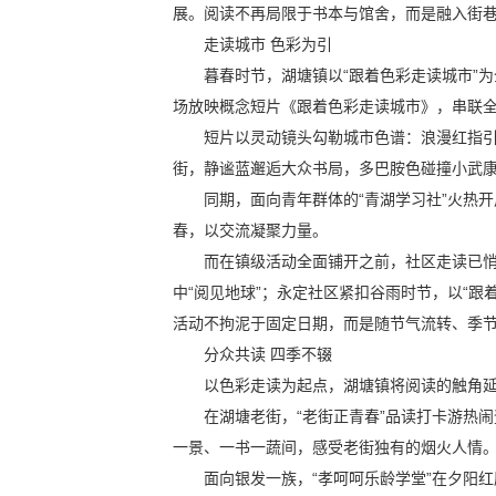
展。阅读不再局限于书本与馆舍，而是融入街
走读城市 色彩为引
暮春时节，湖塘镇以“跟着色彩走读城市”为
场放映概念短片《跟着色彩走读城市》，串联全
短片以灵动镜头勾勒城市色谱：浪漫红指
街，静谧蓝邂逅大众书局，多巴胺色碰撞小武
同期，面向青年群体的“青湖学习社”火热
春，以交流凝聚力量。
而在镇级活动全面铺开之前，社区走读已
中“阅见地球”；永定社区紧扣谷雨时节，以“跟
活动不拘泥于固定日期，而是随节气流转、季
分众共读 四季不辍
以色彩走读为起点，湖塘镇将阅读的触角
在湖塘老街，“老街正青春”品读打卡游热
一景、一书一蔬间，感受老街独有的烟火人情
面向银发一族，“孝呵呵乐龄学堂”在夕阳