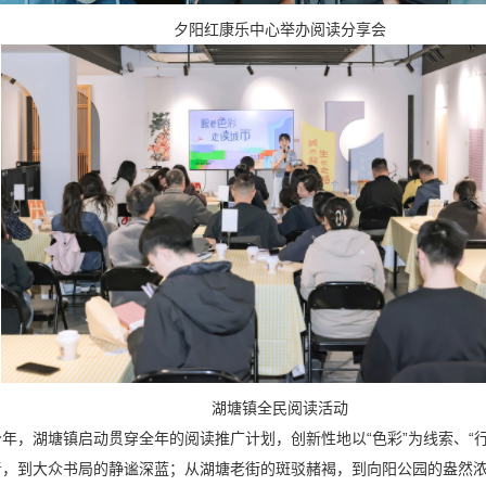
夕阳红康乐中心举办阅读分享会
湖塘镇全民阅读活动
年，湖塘镇启动贯穿全年的阅读推广计划，创新性地以“色彩”为线索、“
青，到大众书局的静谧深蓝；从湖塘老街的斑驳赭褐，到向阳公园的盎然