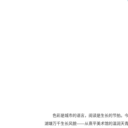
色彩是城市的语言，阅读是生长的节拍。今
湖塘万千生长风貌——从熹平美术馆的温润天