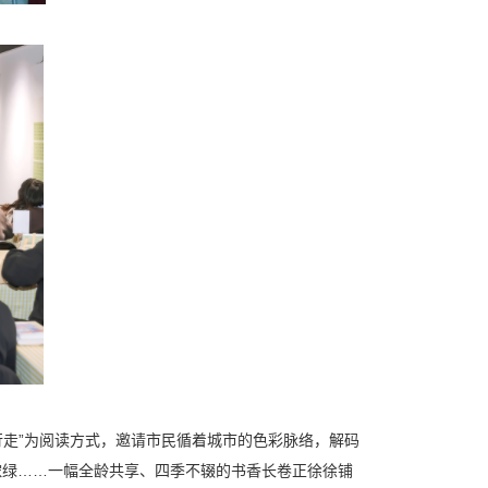
行走”为阅读方式，邀请市民循着城市的色彩脉络，解码
浓绿……一幅全龄共享、四季不辍的书香长卷正徐徐铺