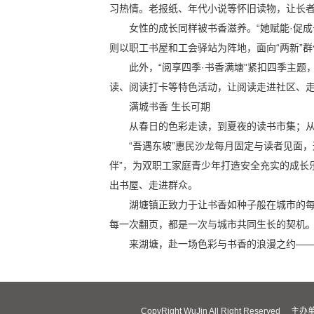
习热情。老报纸、年代小说等怀旧读物，让长
女性的成长同样被书香滋养。“她赋能·促
则以职工书屋和工会驿站为阵地，面向“两新”
此外，“阅享四季·书香满塘”紧扣四季主
读、阅读打卡等特色活动，让阅读走进社区、走
满城书香 生长可期
从春日的色彩走读，到夏夜的读书市集；
“吾遇东坡”惠民沙龙每月固定与读者见面
伴”，为双职工家庭青少年打造安全充实的成长乐
出书屋、走进群众。
湖塘镇正致力于让书香如种子般在城市的
每一次翻页，都是一次与城市共同生长的契机
来湖塘，赴一场色彩与书香的浪漫之约—
CopyRight WuJin All Right R