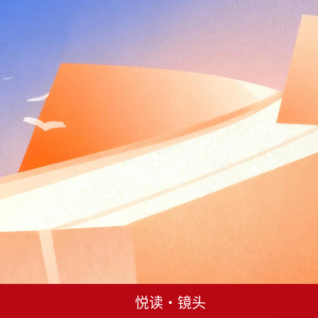
悦读・镜头