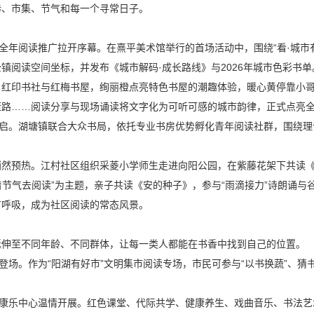
巷、市集、节气和每一个寻常日子。
全年阅读推广拉开序幕。在熹平美术馆举行的首场活动中，围绕“看·城市有颜
镇阅读空间坐标，并发布《城市解码·成长路线》与2026年城市色彩书单
引红印书社与红梅书屋，绚丽橙点亮特色书屋的潮趣体验，暖心黄停靠小
康路……阅读分享与现场诵读将文字化为可听可感的城市韵律，正式点亮
开启。湖塘镇联合大众书局，依托专业书房优势孵化青年阅读社群，围绕
悄然预热。江村社区组织采菱小学师生走进向阳公园，在紫藤花架下共读
着节气去阅读”为主题，亲子共读《安的种子》，参与“雨滴接力”诗朗诵与谷
节呼吸，成为社区阅读的常态风景。
延伸至不同年龄、不同群体，让每一类人都能在书香中找到自己的位置。
闹登场。作为“阳湖有好市”文明集市阅读专场，市民可参与“以书换蔬”、
。
红康乐中心温情开展。红色课堂、代际共学、健康养生、戏曲音乐、书法艺