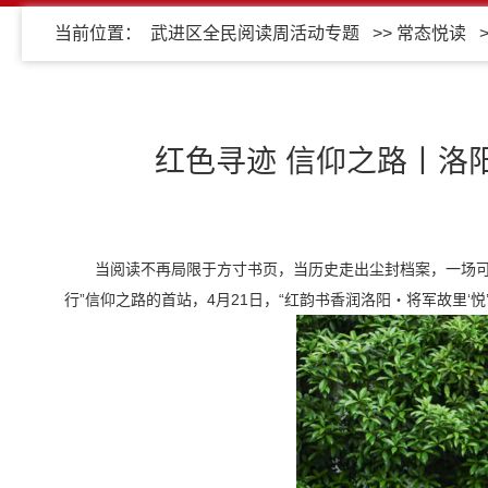
当前位置：
武进区全民阅读周活动专题
>>
常态悦读
红色寻迹 信仰之路丨洛阳
当阅读不再局限于方寸书页，当历史走出尘封档案，一场可 “
行”信仰之路的首站，4月21日，“红韵书香润洛阳・将军故里‘