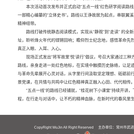
本次活动首次发布并正式启动“五点一线”红色研学阅读路
一部精心编纂的“立体史书”。路线以王诤故居为起点，串联翼
精神纽带。
路线打破传统静态阅读模式，实现从“静观”到“走读” 的
址，聆听烽火年代的铿锵回响；瞻仰烈士纪念地，感悟革命先
真正入眼、入耳、入心。
现场正式发出“将军故里‘悦’读行”倡议，号召大家通过三
路线，亲身走进一处红色地标，在实境中触摸历史脉络，让足
与革命先辈展开心灵对话，从字里行间汲取坚定理想、砥砺前
景党课，在共情与共鸣中让红色精神真正融入心田、代代相传
“五点一线”的路线已经铺就，“桂花树下小课堂”持续开
程，在行走与对话中，让不朽的精神血脉，在新时代的春风里
CopyRight WuJin All Right Reserved 主办