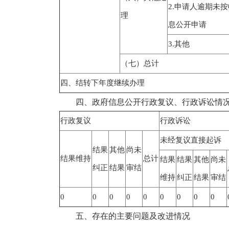
2.申请人逾期未
理
息公开申请
3.其他
（七）总计
四、结转下年度继续办理
四、政府信息公开行政复议、行政诉讼情
行政复议
行政诉讼
未经复议直接起诉
结果
其他
尚未
结果维持
总计
结果
结果
其他
尚未
纠正
结果
审结
维持
纠正
结果
审结
0
0
0
0
0
0
0
0
0
五、存在的主要问题及改进情况