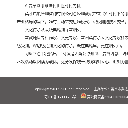
AI变革以思维迭代把握时代先机
英才启航管理咨询有限公司总经理戴斌带来《AI时代下的
产业格局的当下，唯有主动转变思维模式、积极拥抱技术变革，
文化传承从故纸典籍到寻常烟火
常武地区专栏作家、文史专家、常州菜传承人文化专家徐
感受到，深切感觉到文化的传承，既在典籍里，更在烟火中。
习近平总书记指出：“阅读是人类获取知识、启智增慧、培
本次活动以阅读为载体，充分发挥统一战线凝聚人心、汇聚力
CopyRight WuJin All Right Reserved 主办
苏ICP备05003616号
苏公网安备32041102000