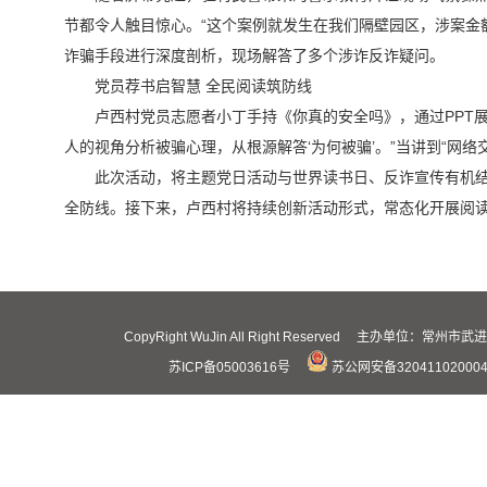
节都令人触目惊心。“这个案例就发生在我们隔壁园区，涉案金额
诈骗手段进行深度剖析，现场解答了多个涉诈反诈疑问。
党员荐书启智慧 全民阅读筑防线
卢西村党员志愿者小丁手持《你真的安全吗》，通过PPT
人的视角分析被骗心理，从根源解答‘为何被骗’。”当讲到“网
此次活动，将主题党日活动与世界读书日、反诈宣传有机
全防线。接下来，卢西村将持续创新活动形式，常态化开展阅
CopyRight WuJin All Right Reserved 主办
苏ICP备05003616号
苏公网安备32041102000