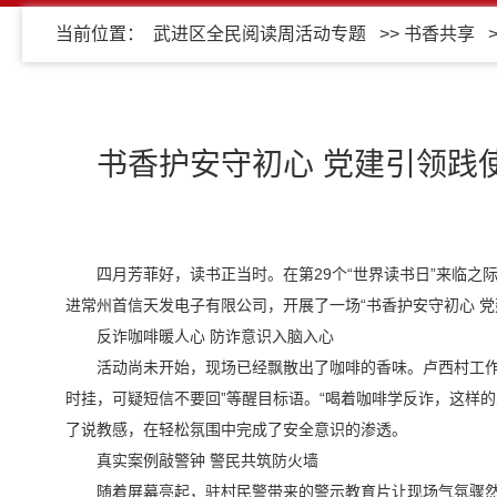
当前位置：
武进区全民阅读周活动专题
>>
书香共享
书香护安守初心 党建引领践
四月芳菲好，读书正当时。在第29个“世界读书日”来临
进常州首信天发电子有限公司，开展了一场“书香护安守初心 
反诈咖啡暖人心 防诈意识入脑入心
活动尚未开始，现场已经飘散出了咖啡的香味。卢西村工作
时挂，可疑短信不要回”等醒目标语。“喝着咖啡学反诈，这样
了说教感，在轻松氛围中完成了安全意识的渗透。
真实案例敲警钟 警民共筑防火墙
随着屏幕亮起，驻村民警带来的警示教育片让现场气氛骤然