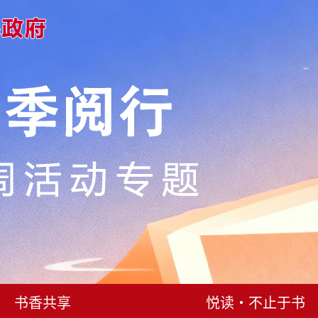
书香共享
悦读・不止于书