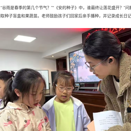
“谷雨是春季的第几个节气？”“《安的种子》中，谁最终让莲花盛开？”
领取种子盲盒和果蔬苗。老师鼓励孩子们回家后亲手播种，并记录成长日