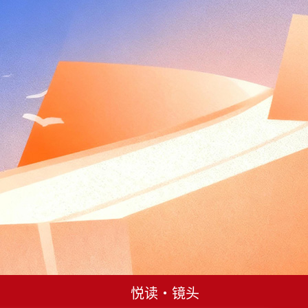
悦读・镜头