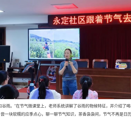
曰谷雨。”在节气微课堂上，老师系统讲解了谷雨的物候特征，并介绍了
，尝一块软糯的应季点心，聊一聊节气知识，茶香袅袅间，节气不再是日