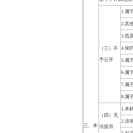
1.
属
2.
其
3.
危
4.
保
（三）不
予公开
5.
属
6.
属
7.
属
8.
属
1.
本
（四）无
2.
没
三、本
法提供