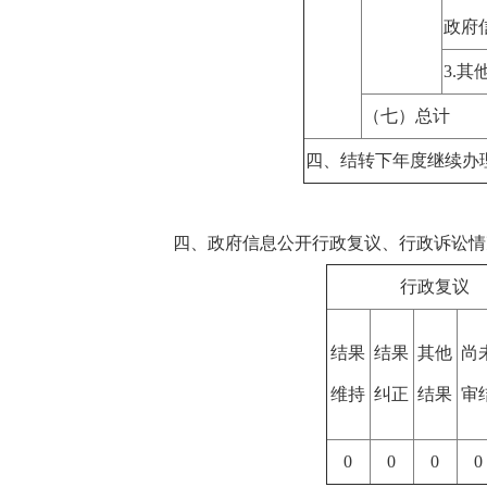
政府
3.
其
（七）总计
四、结转下年度继续办
四、政府信息公开行政复议、行政诉讼情
行政复议
结果
结果
其他
尚
维持
纠正
结果
审
0
0
0
0