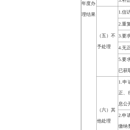
3.
补
年度办
1.
信
理结果
2.
重
（五）不
3.
要
予处理
4.
无
5.
要
已获
1.
申
正、
息公
（六）其
2.
申
他处理
缴纳