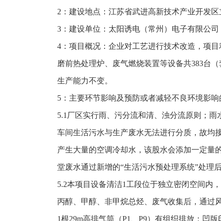
2：建设地点：江苏省武进高新技术产业开发区
3：建设单位：太阳诱电（常州）电子有限公司
4：项目概况：企业对工艺进行技术改造，项目利用
磨前热处理炉、废气燃烧装置等设备共
383台
生产能力不变。
5：主要环节影响及预防或者减轻不良环境影响
5.1厂区实行雨、污分流和清、浊分流原则；
车间生活污水与生产废水无法进行分质，故均
产生大量的空调冷却水，该股水会添加一定量
堂废水通过新增的“生活污水预处理系统”处理
5.2本项目设备清洁1工段位于独立密闭空间
丙醇、甲醇、非甲烷总烃、废气收集后，通过风量为3
1根29m高排气筒（P1、P9）有组织排放；凹