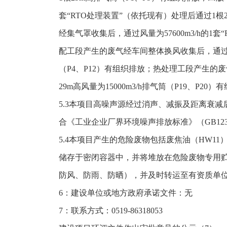
套“RTO处理装置”（依托现有）处理后通过1
经集气罩收集后，通过风量为57600m3/h的1
配工段产生的废气经车间整体换风收集后，通过风量为
（P4、P12）有组织排放；热处理工段产生
29m高风量为15000m3/h排气筒（P19、P20
5.3本项目高噪声源经过消声、减振及距离衰
合《工业企业厂界环境噪声排放标准》（GB1234
5.4本项目产生的危险废物包括废焦油（HW1
储存于密闭容器中，并将堆放在危险废物专用贮存
防风、防雨、防晒），并及时转运至有资质单
6：建设单位或地方政府承诺文件：无
7：联系方式：0519-86318053