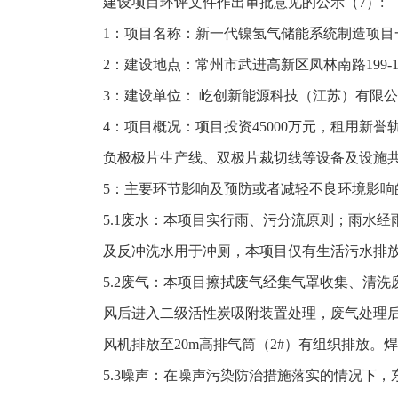
建设项目环评文件作出审批意见的公示（7）:
1：项目名称：新一代镍氢气储能系统制造项目
2：建设地点：常州市武进高新区凤林南路199-
3：建设单位： 屹创新能源科技（江苏）有限
4：项目概况：项目投资45000万元，租用新誉
负极极片生产线、双极片裁切线等设备及设施共9
5：主要环节影响及预防或者减轻不良环境影响
5.1废水：本项目实行雨、污分流原则；雨水
及反冲洗水用于冲厕，本项目仅有生活污水排
5.2废气：本项目擦拭废气经集气罩收集、清洗
风后进入二级活性炭吸附装置处理，废气处理后经
风机排放至20m高排气筒（2#）有组织排放
5.3噪声：在噪声污染防治措施落实的情况下，