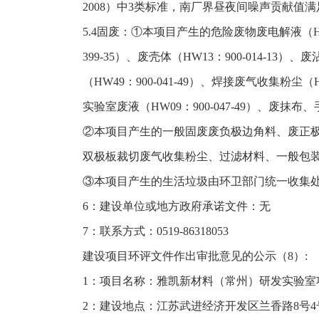
2008）中3类标准，南厂界昼夜间噪声贡献值满足
5.4固废：①本项目产生的危险废物废电解液（HW35：
399-35）、废壳体（HW13：900-014-13）、
（HW49：900-041-49）、焊接废气收集粉尘（HW
实验室废液（HW09：900-047-49）、废抹布
②本项目产生的一般固废废负极边角料、废正
双极板裁切废气收集粉尘、过滤材料、一般包
③本项目产生的生活垃圾由环卫部门统一收集
6：建设单位或地方政府承诺文件：无
7：联系方式：0519-86318053
建设项目环评文件作出审批意见的公示（8）:
1：项目名称：雅凯新材料（常州）研发实验
2：建设地点：江苏武进经济开发区兰香路8号4