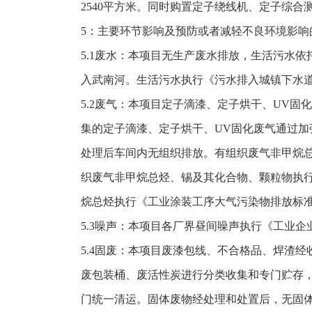
2540平方米。同时购置定子绕线机、定子综合
5：主要环节影响及预防或者减轻不良环境影响
5.1废水：本项目无生产废水排放，生活污水
入武南河。生活污水执行《污水排入城镇下水道水质标准
5.2废气：本项目定子滴漆、定子烘干、UV固
集的定子滴漆、定子烘干、UV固化废气通过
处理后车间内无组织排放。有组织废气非甲烷总烃、
织废气非甲烷总烃、锡及其化合物、颗粒物执行《大
烷总烃执行《工业涂装工序大气污染物排放标准》（D
5.3噪声：本项目各厂界昼间噪声执行《工业企业厂
5.4固废：本项目废漆包线、不合格品、焊渣
废包装桶、废活性炭进行分类收集和专门贮存
门统一清运。固体废物经处理和处置后，无固体