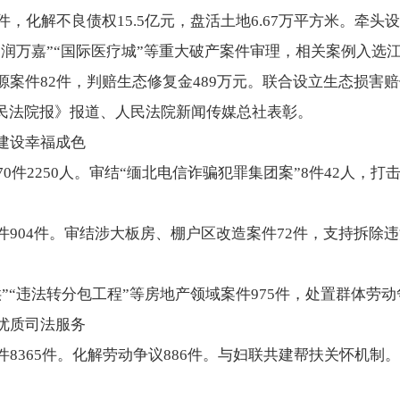
件，化解不良债权15.5亿元，盘活土地6.67万平方米。牵
“润万嘉”“国际医疗城”等重大破产案件审理，相关案例入选
源案件82件，判赔生态修复金489万元。联合设立生态损害
人民法院报》报道、人民法院新闻传媒总社表彰。
建设幸福成色
件2250人。审结“缅北电信诈骗犯罪集团案”8件42人，打击“
904件。审结涉大板房、棚户区改造案件72件，支持拆除违法
“违法转分包工程”等房地产领域案件975件，处置群体劳动争
优质司法服务
8365件。化解劳动争议886件。与妇联共建帮扶关怀机制。