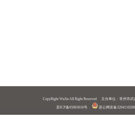
CopyRight WuJin All Right Reserved 
苏ICP备05003616号
苏公网安备3204110200