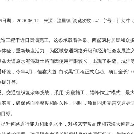
布日期： 2026-06-12 来源：湟里镇 浏览次数：
41
字号：〖
大
中
”改造工程于近日圆满完工。这条承载着香泉、西墅两村居民和众
车体验，重新焕发活力，为区域交通网络升级和经济社会发展注
恒鑫大道原水泥混凝土路面因使用年限较长，出现了裂缝、坑洼
环境，今年4月，恒鑫大道“白改黑
”
工程正式启动。项目全长1.
治提升等。
重、交通组织复杂等挑战，采用“分段施工、错峰作业”模式，最
压实度，确保路面平整度和耐久性。同时，项目同步完善交通标
的目标。
显著提升道路通行能力和服务水平，对将来宁常高速和花海大道建