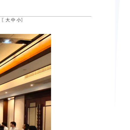
：〖
大
中
小
〗