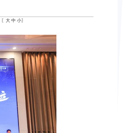
：〖
大
中
小
〗