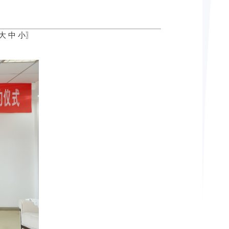
大
中
小
〗