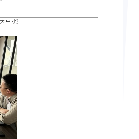
大
中
小
〗