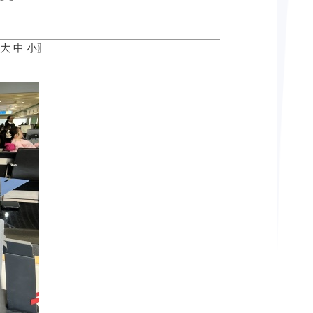
大
中
小
〗